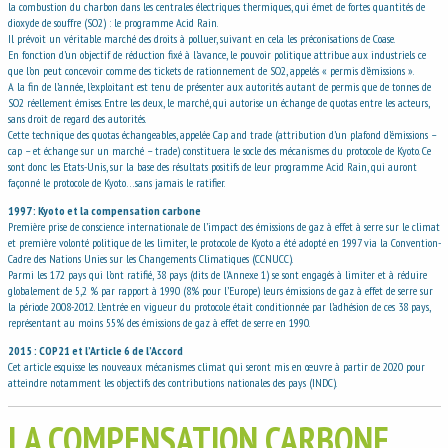
la combustion du charbon dans les centrales électriques thermiques, qui émet de fortes quantités de
dioxyde de souffre (SO2) : le programme Acid Rain.
Il prévoit un véritable marché des droits à polluer, suivant en cela les préconisations de Coase.
En fonction d’un objectif de réduction fixé à l’avance, le pouvoir politique attribue aux industriels ce
que l’on peut concevoir comme des tickets de rationnement de SO2, appelés « permis d’émissions ».
A la fin de l’année, l’exploitant est tenu de présenter aux autorités autant de permis que de tonnes de
SO2 réellement émises. Entre les deux, le marché, qui autorise un échange de quotas entre les acteurs,
sans droit de regard des autorités.
Cette technique des quotas échangeables, appelée Cap and trade (attribution d’un plafond d’émissions –
cap – et échange sur un marché – trade) constituera le socle des mécanismes du protocole de Kyoto. Ce
sont donc les Etats-Unis, sur la base des résultats positifs de leur programme Acid Rain, qui auront
façonné le protocole de Kyoto…sans jamais le ratifier.
1997 : Kyoto et la compensation carbone
Première prise de conscience internationale de l’impact des émissions de gaz à effet à serre sur le climat
et première volonté politique de les limiter, le protocole de Kyoto a été adopté en 1997 via la Convention-
Cadre des Nations Unies sur les Changements Climatiques (CCNUCC).
Parmi les 172 pays qui l’ont ratifié, 38 pays (dits de l’Annexe 1) se sont engagés à limiter et à réduire
globalement de 5,2 % par rapport à 1990 (8% pour l’Europe) leurs émissions de gaz à effet de serre sur
la période 2008-2012. L’entrée en vigueur du protocole était conditionnée par l’adhésion de ces 38 pays,
représentant au moins 55% des émissions de gaz à effet de serre en 1990.
2015 : COP21 et l’Article 6 de l’Accord
Cet article esquisse les nouveaux mécanismes climat qui seront mis en œuvre à partir de 2020 pour
atteindre notamment les objectifs des contributions nationales des pays (INDC).
LA COMPENSATION CARBONE