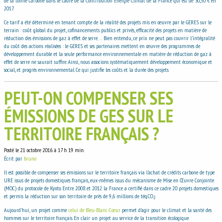
de la tonne carbone dans le cadre de la Contribution Energie Climat de la France qui est de 30,50 € en
2017.
Ce tarif a été déterminé en tenant compte de la réalité des projets mis en œuvre par le GERES sur le
terrain : coût global du projet, cofinancements publics et privés, efficacité des projets en matière de
réduction des émissions de gaz à effet de serre… Bien entendu, ce prix ne peut pas couvrir l’intégralité
du coût des actions réalisées : le GERES et ses partenaires mettent en œuvre des programmes de
développement durable et la seule performance environnementale en matière de réduction de gaz à
effet de serre ne saurait suffire. Ainsi, nous associons systématiquement développement économique et
social, et progrès environnemental. Ce qui justifie les coûts et la durée des projets.
PEUT-ON COMPENSER SES
ÉMISSIONS DE GES SUR LE
TERRITOIRE FRANÇAIS ?
Posté le 21 octobre 2016 à 17 h 19 min.
Écrit par
bruno
Il est possible de compenser ses émissions sur le territoire français via l’achat de crédits carbone de type
URE issus de projets domestiques français, eux-mêmes issus du mécanisme de Mise en Œuvre Conjointe
(MOC) du protocole de Kyoto. Entre 2008 et 2012 la France a certifié dans ce cadre 20 projets domestiques
et permis la réduction sur son territoire de près de 9,6 millions de téq.CO
.
2
Aujourd’hui, un projet comme
celui de Bleu-Blanc-Cœur
permet d’agir pour le climat et la santé des
hommes sur le territoire français. En clair un projet au service de la transition écologique.