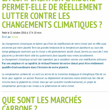
PERMET-ELLE DE RÉELLEMENT
LUTTER CONTRE LES
CHANGEMENTS CLIMATIQUES ?
Posté le 21 octobre 2016 à 17 h 18 min.
Écrit par
bruno
Les changements climatiques ne datent pas d’hier. Les modifications de notre climat sont en effet aussi
anciennes que notre planète Terre. Les grandes tendances de la température planétaire au cours des
temps géologiques montrent que le climat a été généralement plutôt chaud, hormis au cours des 5 ères
glaciaires. La dernière étant celle du quaternaire, dans laquelle nous vivons actuellement.
Le changement climatique actuel n’est cependant pas à considérer comme une modification ordinaire.
Par son ampleur et sa rapidité, le réchauffement de notre climat peut être réellement
qualifié d’extraordinaire dans l’histoire de notre planète.
La compensation carbone est un outil au service de la transition écologique et énergétique. Elle est un
levier pour apporter un soutien financier au déploiement de solutions moins émettrices. Son rôle est
minime dans la globalité du climat mais par son caractère transformationnel, un projet de
compensation participe à son niveau à la préservation de notre climat.
QUE SONT LES MARCHÉS
CARBONE ?