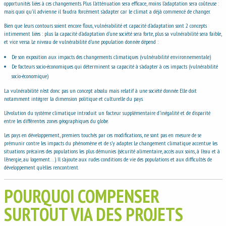
opportunités liées à ces changements. Plus l’atténuation sera efficace, moins l’adaptation sera coûteuse :
mais quoi qu’il advienne il faudra forcément s’adapter car le climat a déjà commencé de changer.
Bien que leurs contours soient encore flous, vulnérabilité et capacité d’adaptation sont 2 concepts
intimement liées : plus la capacité d’adaptation d’une société sera forte, plus sa vulnérabilité sera faible,
et vice versa. Le niveau de vulnérabilité d’une population donnée dépend :
De son exposition aux impacts des changements climatiques (vulnérabilité environnementale)
De facteurs socio-économiques qui déterminent sa capacité à s’adapter à ces impacts (vulnérabilité
socio-économique)
La vulnérabilité n’est donc pas un concept absolu mais relatif à une société donnée. Elle doit
notamment intégrer la dimension politique et culturelle du pays.
L’évolution du système climatique introduit un facteur supplémentaire d’inégalité et de disparité
entre les différentes zones géographiques du globe.
Les pays en développement, premiers touchés par ces modifications, ne sont pas en mesure de se
prémunir contre les impacts du phénomène et de s’y adapter. Le changement climatique accentue les
situations précaires des populations les plus démunies (sécurité alimentaire, accès aux soins, à l’eau et à
l’énergie, au logement…). Il s’ajoute aux rudes conditions de vie des populations et aux difficultés de
développement qu’elles rencontrent.
POURQUOI COMPENSER
SURTOUT VIA DES PROJETS