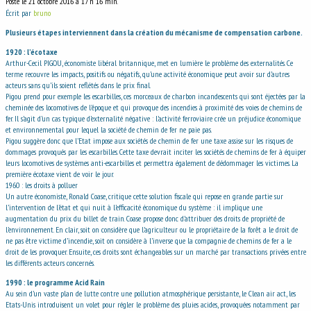
Posté le 21 octobre 2016 à 17 h 16 min.
Écrit par
bruno
Plusieurs étapes interviennent dans la création du mécanisme de compensation carbone.
1920 : l’écotaxe
Arthur-Cecil PIGOU, économiste libéral britannique, met en lumière le problème des externalités. Ce
terme recouvre les impacts, positifs ou négatifs, qu’une activité économique peut avoir sur d’autres
acteurs sans qu’ils soient reflétés dans le prix final.
Pigou prend pour exemple les escarbilles, ces morceaux de charbon incandescents qui sont éjectées par la
cheminée des locomotives de l’époque et qui provoque des incendies à proximité des voies de chemins de
fer. Il s’agit d’un cas typique d’externalité négative : l’activité ferroviaire crée un préjudice économique
et environnemental pour lequel la société de chemin de fer ne paie pas.
Pigou suggère donc que l’Etat impose aux sociétés de chemin de fer une taxe assise sur les risques de
dommages provoqués par les escarbilles. Cette taxe devrait inciter les sociétés de chemins de fer à équiper
leurs locomotives de systèmes anti-escarbilles et permettra également de dédommager les victimes. La
première écotaxe vient de voir le jour.
1960 : les droits à polluer
Un autre économiste, Ronald Coase, critique cette solution fiscale qui repose en grande partie sur
l’intervention de l’état et qui nuit à l’efficacité économique du système : il implique une
augmentation du prix du billet de train. Coase propose donc d’attribuer des droits de propriété de
l’environnement. En clair, soit on considère que l’agriculteur ou le propriétaire de la forêt a le droit de
ne pas être victime d’incendie, soit on considère à l’inverse que la compagnie de chemins de fer a le
droit de les provoquer. Ensuite, ces droits sont échangeables sur un marché par transactions privées entre
les différents acteurs concernés.
1990 : le programme Acid Rain
Au sein d’un vaste plan de lutte contre une pollution atmosphérique persistante, le Clean air act, les
Etats-Unis introduisent un volet pour régler le problème des pluies acides, provoquées notamment par