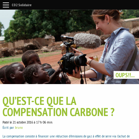
CO2 Solidaire
OUPS!!...
QU’EST-CE QUE LA
COMPENSATION CARBONE ?
Posté le 21 octobre 2016 à 17 h 06 min.
Écrit par
bruno
La compensation consiste à financer une réduction d’émissions de gaz à effet de serre via l’achat de