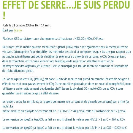
EFFET DE SERRE…JE SUIS PERDU
!
Posté le 21 octobre 2016 à 16 h 14 min.
Écrit par
bruno
Plusieurs GES participent aux changements climatiques : H2O, CO
, NOx, CH4, etc.
2
Tous n’ont pas le même pouvoir réchauffant global (PRG), tous n’ont également pas la même durée de
vie dans l’atmosphère. Pour simplifier les méthodes de calcul et comparer les gaz les uns par rapport aux
autres, les scientifiques ont décidé d’utiliser la référence au dioxyde de carbone, le CO
. Ce gaz, présent
2
dans l’atmosphère, entre dans les fonctions biologiques de respiration des êtres vivant et de
photosynthèse des végétaux, et surtout il est le principal gaz issu de l’activité humaine et responsable
du réchauffement global.
La Tonne équivalent CO
(TéqCO
) est donc l’unité de mesure qui prend en compte l’ensemble des gaz à
2
2
effet de serre, et non pas seulement le CO
. D’une manière générale, et dans un souci d’homogénéité, nous
2
utiliserons systématiquement des données chiffrées en équivalent CO
(noté eCO
ou eq CO
) pour
2
2
2
quantifier les émissions de gaz à effet de serre.
Le rapport entre les unités est le rapport des masses (de carbone et de dioxyde de carbone) par unité (la
mole). La
masse molaire du dioxyde de carbone est de : 12+16+16 = 44 g/mol, celle du carbone est de 12 g/mol.
La conversion de kgeqC à kgeqCO
se fait en multipliant la valeur par 44/12 > 1 eq C = 3.67 eq CO
2
2
La conversion de kgeqCO
à kgeqC se fait en multipliant la valeur par 12/44 > 1 eq CO2 = 0.272 eq C
2