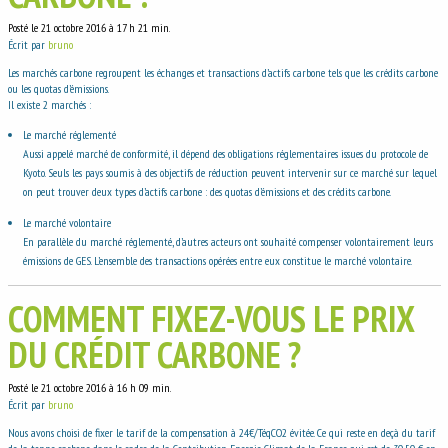
Posté le 21 octobre 2016 à 17 h 21 min.
Écrit par
bruno
Les marchés carbone regroupent les échanges et transactions d’actifs carbone tels que les crédits carbone
ou les quotas d’émissions.
Il existe 2 marchés :
Le marché réglementé
Aussi appelé marché de conformité, il dépend des obligations réglementaires issues du protocole de
Kyoto. Seuls les pays soumis à des objectifs de réduction peuvent intervenir sur ce marché sur lequel
on peut trouver deux types d’actifs carbone : des quotas d’émissions et des crédits carbone.
Le marché volontaire
En parallèle du marché réglementé, d’autres acteurs ont souhaité compenser volontairement leurs
émissions de GES. L’ensemble des transactions opérées entre eux constitue le marché volontaire.
COMMENT FIXEZ-VOUS LE PRIX
DU CRÉDIT CARBONE ?
Posté le 21 octobre 2016 à 16 h 09 min.
Écrit par
bruno
Nous avons choisi de fixer le tarif de la compensation à 24€/TéqCO2 évitée. Ce qui reste en deçà du tarif