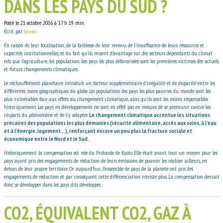
DANS LES PAYS DU SUD ?
Posté le 21 octobre 2016 à 17 h 19 min.
Écrit par
bruno
En raison de leur localisation, de la faiblesse de leur revenu, de l’insuffisance de leurs ressources et
capacités institutionnelles, et du fait qu’ils misent d’avantage sur des secteurs dépendants du climat
tels que l’agriculture, les populations des pays les plus défavorisées sont les premières victimes des actuels
et futurs changements climatiques.
Le réchauffement planétaire introduit un facteur supplémentaire d’inégalité et de disparité entre les
différentes zones géographiques du globe. Les populations des pays les plus pauvres du monde sont les
plus vulnérables face aux effets du changement climatique, alors qu’ils sont les moins responsables
historiquement. Les pays en développement ne sont en effet pas en mesure de se prémunir contre les
impacts du phénomène et de s’y adapter.
Le changement climatique accentue les situations
précaires des populations les plus démunies (sécurité alimentaire, accès aux soins, à l’eau
et à l’énergie, logement…), renforçant encore un peu plus la fracture sociale et
économique entre le Nord et le Sud.
Historiquement la compensation est née du Protocole de Kyoto. Elle était avant tout un moyen pour les
pays ayant pris des engagements de réduction de leurs émissions de pouvoir les réaliser ailleurs, en
dehors de leur propre territoire. Or aujourd’hui, l’ensemble de pays de la planète ont pris des
engagements de réduction et par conséquent cette différenciation n’existe plus. La compensation devrait
donc se développer dans les pays dits développés.
CO2, ÉQUIVALENT CO2, GAZ À