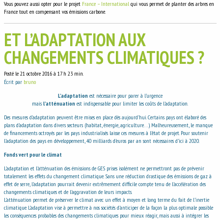
Vous pouvez aussi opter pour le projet
France – International
qui vous permet de planter des arbres en
France tout en compensant vos émissions carbone.
ET L’ADAPTATION AUX
CHANGEMENTS CLIMATIQUES ?
Posté le 21 octobre 2016 à 17 h 23 min.
Écrit par
bruno
L’adaptation
est nécessaire pour parer à l’urgence
mais
l’atténuation
est indispensable pour limiter les coûts de l’adaptation.
Des mesures d’adaptation peuvent être mises en place dès aujourd’hui. Certains pays ont élaboré des
plans d’adaptation dans divers secteurs (habitat, énergie, agriculture…). Malheureusement, le manque
de financements octroyés par les pays industrialisés laisse ces mesures à l’état de projet. Pour soutenir
l’adaptation des pays en développement, 40 milliards d’euros par an sont nécessaires d’ici à 2020.
Fonds vert pour le climat
L’adaptation et l’atténuation des émissions de GES prises isolément ne permettront pas de prévenir
totalement les effets du changement climatique. Sans une réduction drastique des émissions de gaz à
effet de serre, l’adaptation pourrait devenir extrêmement difficile compte tenu de l’accélération des
changements climatiques et de l’aggravation de leurs impacts.
L’atténuation permet de préserver le climat avec un effet à moyen et long terme du fait de l’inertie
climatique. L’adaptation vise à permettre à nos sociétés d’anticiper de la façon la plus optimale possible
les conséquences probables des changements climatiques pour mieux réagir, mais aussi à intégrer les