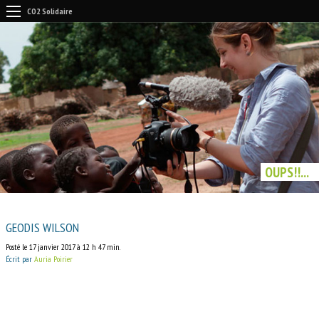
CO2 Solidaire
OUPS!!...
GEODIS WILSON
Posté le 17 janvier 2017 à 12 h 47 min.
Écrit par
Auria Poirier