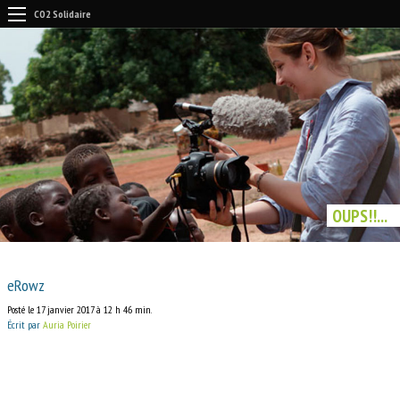
CO2 Solidaire
OUPS!!...
eRowz
Posté le 17 janvier 2017 à 12 h 46 min.
Écrit par
Auria Poirier