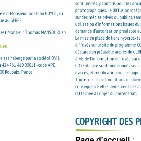
sont limités, y compris pour les do
photographiques. La diffusion intégr
te est Monsieur Jonathan GUYOT, en
sur des médias privés ou publics, san
que au GERES.
utilisation d’informations issues du p
demande d’autorisation préalable a
es est Monsieur Thomas MANSOURI, en
La mise en place de liens hypertext
diffusés sur le site du programme CO2
s.eu
déclaration préalable auprès du GERE
e est hébergé par la société OVH,
à-vis de l’information diffusée par d
g 424 761 419 00011 -code APE
CO2Solidaire sont mentionnés sur ce s
00 Roubaix, France.
d’accès, et rectification ou de supp
Toutefois ces informations ne doivent
conséquence elles demeurent descri
rattachée à l’objet du partenariat.
COPYRIGHT DES 
:
Page d’accueil