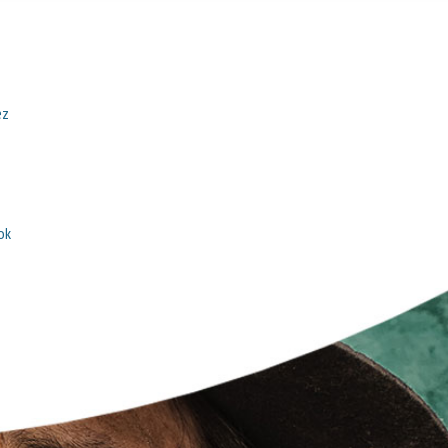
ez
ok