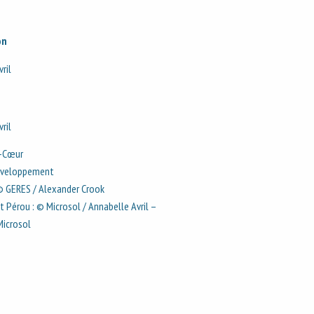
on
ril
ril
c-Cœur
 Développement
© GERES / Alexander Crook
t Pérou : © Microsol / Annabelle Avril –
Microsol