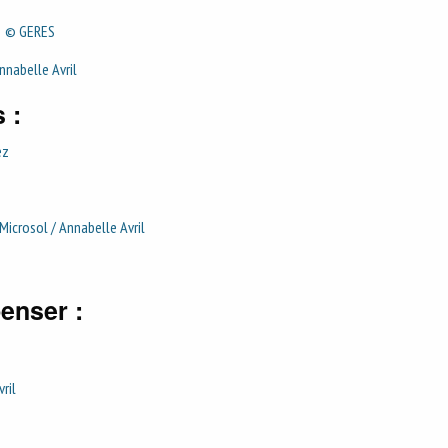
 © GERES
nnabelle Avril
 :
ez
Microsol / Annabelle Avril
enser :
ril