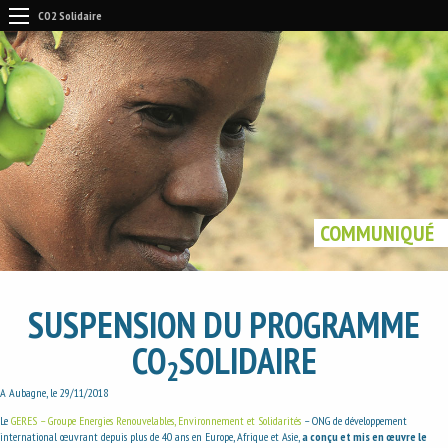
CO2 Solidaire
COMMUNIQUÉ
SUSPENSION DU PROGRAMME
CO
SOLIDAIRE
2
A Aubagne, le 29/11/2018
Le
GERES – Groupe Energies Renouvelables, Environnement et Solidarités
– ONG de développement
international œuvrant depuis plus de 40 ans en Europe, Afrique et Asie,
a conçu et mis en œuvre le