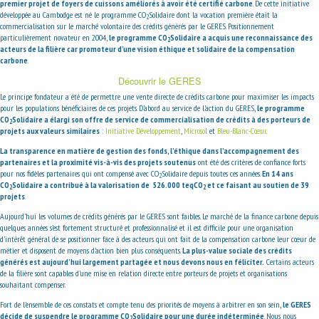
premier projet de foyers de cuissons améliorés à avoir été certifié carbone
. De cette initiative
développée au Cambodge est né le programme CO
Solidaire dont la vocation première était la
2
commercialisation sur le marché volontaire des crédits générés par le GERES. Positionnement
particulièrement novateur en 2004,
le programme CO
Solidaire a acquis une reconnaissance des
2
acteurs de la filière car promoteur d’une vision éthique et solidaire de la compensation
carbone
.
Découvrir le GERES
Le principe fondateur a été de permettre une vente directe de crédits carbone pour maximiser les impacts
pour les populations bénéficiaires de ces projets. D’abord au service de l’action du GERES,
le programme
CO
Solidaire a élargi son offre de service de commercialisation de crédits à des porteurs de
2
projets aux valeurs similaires
:
Initiative Développement
,
Microsol
et
Bleu-Blanc-Cœur
.
La transparence en matière de gestion des fonds, l’éthique dans l’accompagnement des
partenaires et la proximité vis-à-vis des projets soutenus
ont été des critères de confiance forts
pour nos fidèles partenaires qui ont compensé avec CO
Solidaire depuis toutes ces années.
En 14 ans
2
CO
Solidaire a contribué à la valorisation de 526.000 teqCO
et ce faisant au soutien de 39
2
2
projets
.
Aujourd’hui les volumes de crédits générés par le GERES sont faibles. Le marché de la finance carbone depuis
quelques années s’est fortement structuré et professionnalisé et il est difficile pour une organisation
d’intérêt général de se positionner face à des acteurs qui ont fait de la compensation carbone leur cœur de
métier et disposent de moyens d’action bien plus conséquents.
La plus-value sociale des crédits
générés est aujourd’hui largement partagée et nous devons nous en féliciter.
Certains acteurs
de la filière sont capables d’une mise en relation directe entre porteurs de projets et organisations
souhaitant compenser.
Fort de l’ensemble de ces constats et compte tenu des priorités de moyens à arbitrer en son sein,
le GERES
décide de suspendre le programme CO
Solidaire pour une durée indéterminée
. Nous nous
2