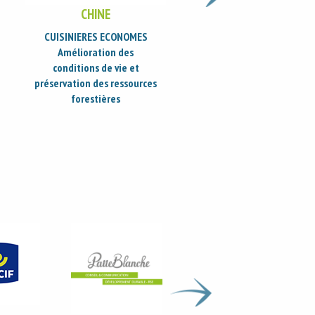
PÉROU
MEXIQUE - GUATEMALA -
HONDURAS - LE SALVADOR
QORI Q’ONCHA
UTSIL NAJ
Réduction de la précari
Amélioration des
énergétique par la
conditions de vie par la
diffusion de cuisinières
diffusion de cuiseurs
bois améliorées
améliorés et filtres à eau