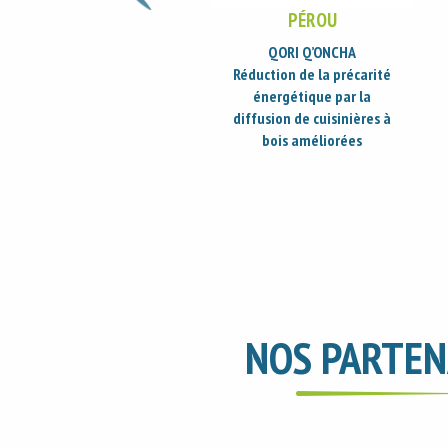
PÉROU
CONGO (BRAZZAVILLE)
QORI Q’ONCHA
CUISEURS ECONOMES
éduction de la précarité
Diffusion de cuiseurs
énergétique par la
économes : amélioration
iffusion de cuisinières à
des conditions de vie et
bois améliorées
préservation des ressources
forestières
NOS PARTEN